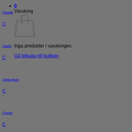
0
Varukorg
Claudia
C
Inga produkter i varukorgen.
Ciante
Gå tillbaka till butiken
C
China glaze
C
Chanel
C