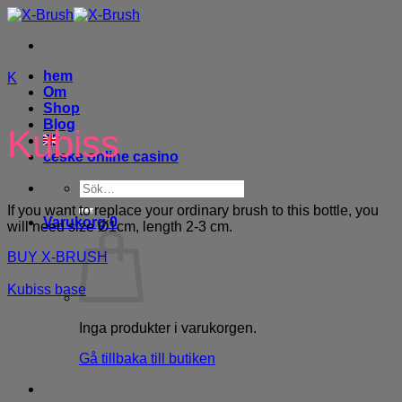
Skip
to
content
hem
K
Om
Shop
Blog
Kubiss
ceske online casino
Sök
efter:
If you want to replace your ordinary brush to this bottle, you
Varukorg
0
will need size Ø1cm, length 2-3 cm.
BUY X-BRUSH
Kubiss base
Inga produkter i varukorgen.
Gå tillbaka till butiken