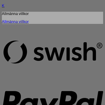
K
Allmänna villkor
Allmänna villkor
S
(
P