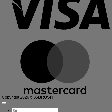
M
Copyright 2026 ©
X-BRUSH
Sök