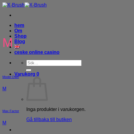
Skip
to
content
hem
Om
Shop
M
Blog
ceske online casino
Sök
efter:
Varukorg
0
Model Own
M
Inga produkter i varukorgen.
Max Factor
Gå tillbaka till butiken
M