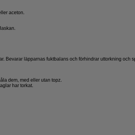
ller aceton.
flaskan.
 Bevarar läpparnas fuktbalans och förhindrar uttorkning och sp
åla dem, med eller utan topz.
glar har torkat.