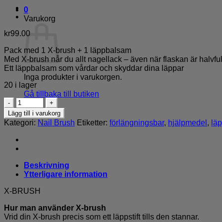
0
Varukorg
kr
99.00
Pack med 1 X-brush + 1 läppbalsam
Med X-brush når du allt nagellack – även när flaskan är halvful
Ett läppbalsam som vårdar och skyddar dina läppar
Inga produkter i varukorgen.
20 i lager
Gå tillbaka till butiken
X-
brush
Lägg till i varukorg
+
Kategori:
Nail Brush
Etiketter:
förlängningsbar
,
hjälpmedel
,
lä
Läppbalsam
mängd
Beskrivning
Ytterligare information
X-BRUSH
Hur man använder X-brush
Vrid din X-brush precis som ett läppstift tills den stannar.