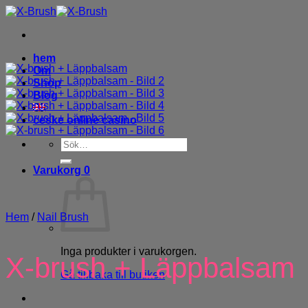
Skip
to
content
hem
Om
Shop
Blog
ceske online casino
Sök
efter:
Varukorg
0
Hem
/
Nail Brush
Inga produkter i varukorgen.
X-brush + Läppbalsam
Gå tillbaka till butiken