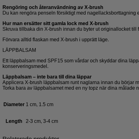
Rengöring och återanvändning av X-brush
Du kan rengöra penseln försiktigt med nagellacksborttagning e
Hur man ersätter sitt gamla lock med X-brush
Skruva tillbaka din X-brush innan du byter ut originallocket till 
Förvara alltid flaskan med X-brush i upprätt läge.
LÄPPBALSAM
Ett läppbalsam med SPF15 som vårdar och skyddar dina läppar.
konserveringsmedel.
Läppbalsam – inte bara till dina läppar
Applicera X-brush läppbalsam runt naglarna innan du börjar m
Torka bara av läppbalsamet med en ny topz när dina målade na
Diameter
1 cm, 1.5 cm
Length
2-3 cm, 3-4 cm
Relaterade produkter