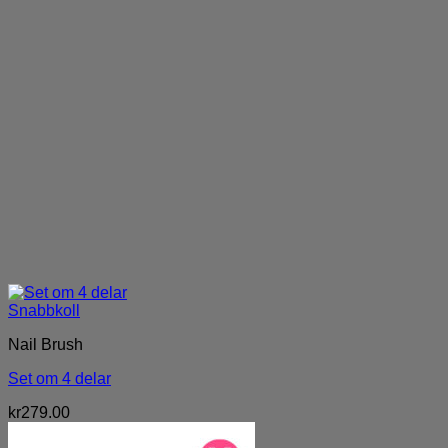
Snabbkoll
Nail Brush
Set om 4 delar
kr
279.00