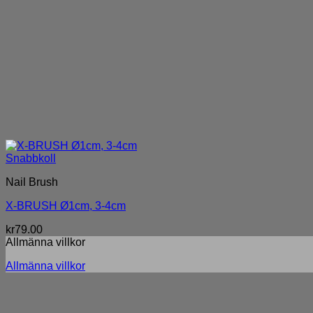
Snabbkoll
Nail Brush
X-BRUSH Ø1cm, 3-4cm
kr
79.00
Allmänna villkor
Allmänna villkor