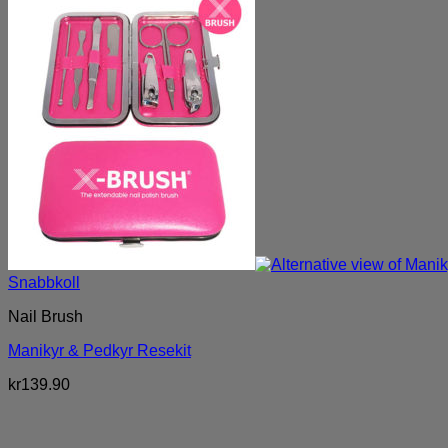
Snabbkoll
Nail Brush
Manikyr & Pedkyr Resekit
kr
139.90