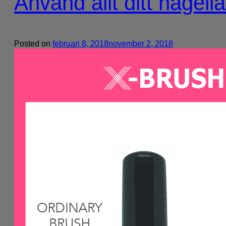
Använd allt ditt nagell
Posted on
februari 8, 2018
november 2, 2018