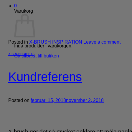
0
Varukorg
Posted in
X-BRUSH INSPIRATION
Leave a comment
Inga produkter i varukorgen.
X-BRUSH MEETS
Gå tillbaka till butiken
Kundreferens
Posted on
februari 15, 2018
november 2, 2018
X-brush gör det så mycket enklare att måla nagla