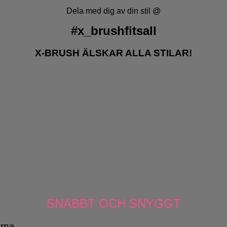
Dela med dig av din stil @
#x_brushfitsall
X-BRUSH ÄLSKAR ALLA STILAR!
SNABBT OCH SNYGGT
rna.