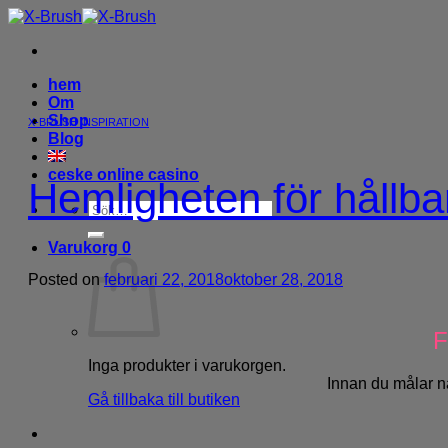
Skip
to
content
hem
Om
Shop
X-BRUSH INSPIRATION
Blog
ceske online casino
Hemligheten för hållba
Sök
efter:
Varukorg
0
Posted on
februari 22, 2018
oktober 28, 2018
F
Inga produkter i varukorgen.
Innan du målar na
Gå tillbaka till butiken