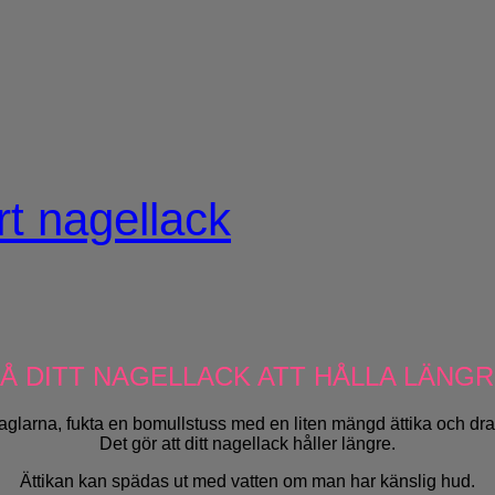
rt nagellack
Å DITT NAGELLACK ATT HÅLLA LÄNG
glarna, fukta en bomullstuss med en liten mängd ättika och dra
Det gör att ditt nagellack håller längre.
Ättikan kan spädas ut med vatten om man har känslig hud.